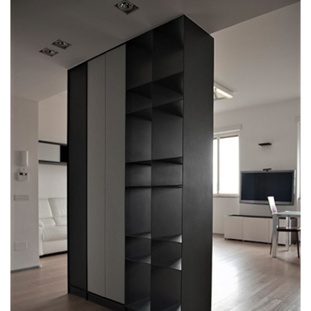
SHOWROOM CONTACT
STRADA PADANA Sup. Nr. 73
20063 Cernusco Sul Naviglio (MI)
ITALIA
Phone +39.02.84568710
Emme Ci S.r.l.
C.F. E P.I. 10890480154
REA MI 1415208
INFO