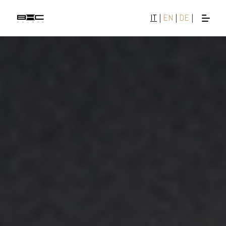
IT
|
EN
|
DE
|