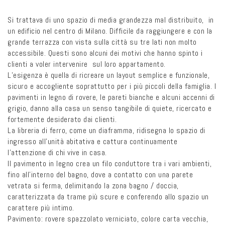
Si trattava di uno spazio di media grandezza mal distribuito, in
un edificio nel centro di Milano. Difficile da raggiungere e con
la
grande terrazza con vista sulla città su tre lati non molto
accessibile.
Questi sono alcuni dei motivi che hanno spinto i
clienti a voler intervenire sul loro appartamento.
L’esigenza è quella di ricreare un layout semplice e funzionale,
sicuro e accogliente soprattutto per i più piccoli della famiglia.
I
pavimenti in legno di rovere, le pareti bianche e alcuni accenni di
grigio, danno alla casa un senso tangibile di quiete, ricercato e
fortemente desiderato dai clienti.
La libreria di ferro, come un diaframma, ridisegna lo spazio di
ingresso all’unità abitativa e cattura continuamente
l’attenzione di chi vive in casa.
Il pavimento in legno crea un filo conduttore tra i vari ambienti,
fino all’interno del bagno, dove a contatto con una parete
vetrata si ferma, delimitando la zona bagno / doccia,
caratterizzata da trame più scure e conferendo allo spazio un
carattere più intimo.
Pavimento: rovere spazzolato verniciato, colore carta vecchia,