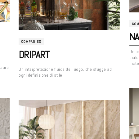
COM
NA
COMPANIES
DRIPART
Un pr
dialo
i
mater
ciare
Un’interpretazione fluida del luogo, che sfugge ad
ogni definizione di stile.