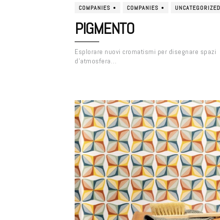
COMPANIES
COMPANIES
UNCATEGORIZE
PIGMENTO
Esplorare nuovi cromatismi per disegnare spazi
d’atmosfera…