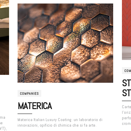
COM
ST
ST
COMPANIES
MATERICA
Carte
l’ori
ima
perfo
Materica Italian Luxury Coating: un laboratorio di
ne
croma
innovazioni, opificio di chimica che si fa arte.
VT),