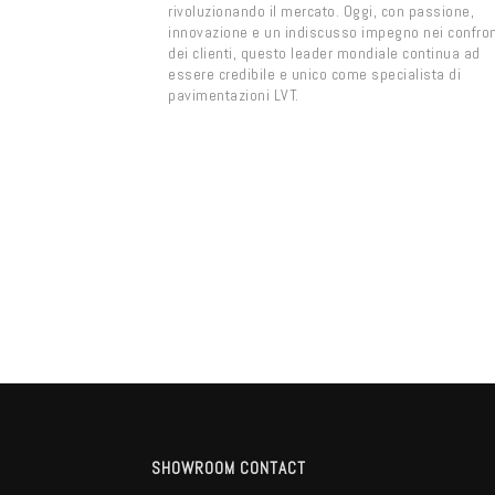
rivoluzionando il mercato. Oggi, con passione,
innovazione e un indiscusso impegno nei confron
dei clienti, questo leader mondiale continua ad
essere credibile e unico come specialista di
pavimentazioni LVT.
SHOWROOM CONTACT