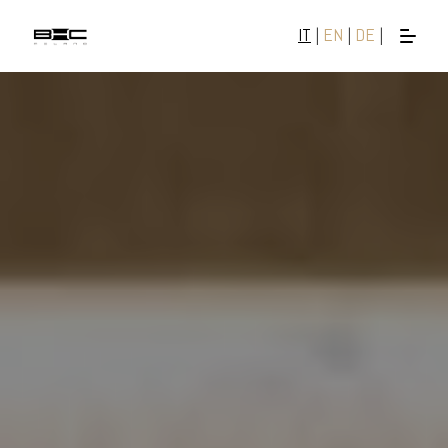
IT
|
EN
|
DE
|