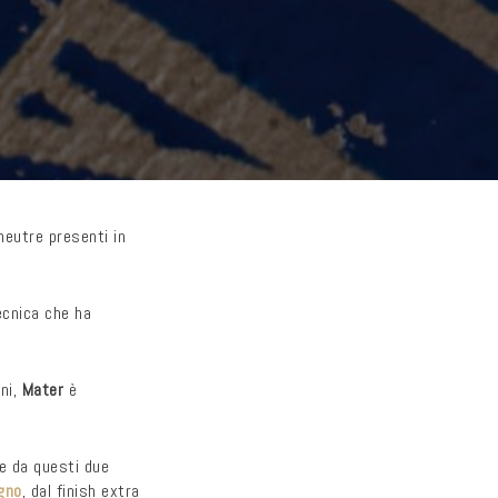
 neutre presenti in
tecnica che ha
rni,
Mater
è
re da questi due
gno
, dal finish extra