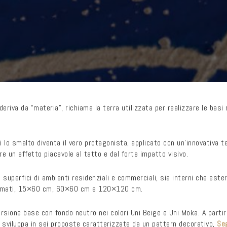
deriva da “materia”, richiama la terra utilizzata per realizzare le basi
i lo smalto diventa il vero protagonista, applicato con un’innovativa 
e un effetto piacevole al tatto e dal forte impatto visivo.
e superfici di ambienti residenziali e commerciali, sia interni che este
formati, 15×60 cm, 60×60 cm e 120×120 cm.
ersione base con fondo neutro nei colori Uni Beige e Uni Moka. A parti
 sviluppa in sei proposte caratterizzate da un pattern decorativo,
Se