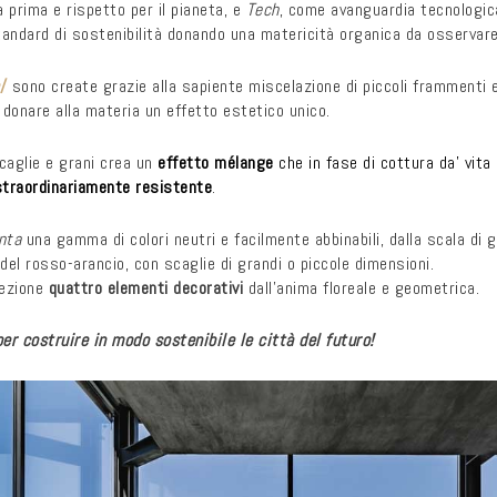
 prima e rispetto per il pianeta, e
Tech
, come avanguardia tecnologic
standard di sostenibilità donando una matericità organica da osservar
/
sono create grazie alla sapiente miscelazione di piccoli frammenti 
 donare alla materia un effetto estetico unico.
caglie e grani crea un
effetto mélange
che in fase di cottura da’ vit
 straordinariamente resistente
.
enta
una gamma di colori neutri e facilmente abbinabili, dalla scala di gr
e del rosso-arancio, con scaglie di grandi o piccole dimensioni.
lezione
quattro elementi decorativi
dall’anima floreale e geometrica.
er costruire in modo sostenibile le città del futuro!