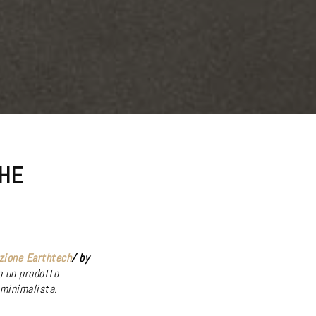
CHE
zione Earthtech
/ by
o un prodotto
minimalista.