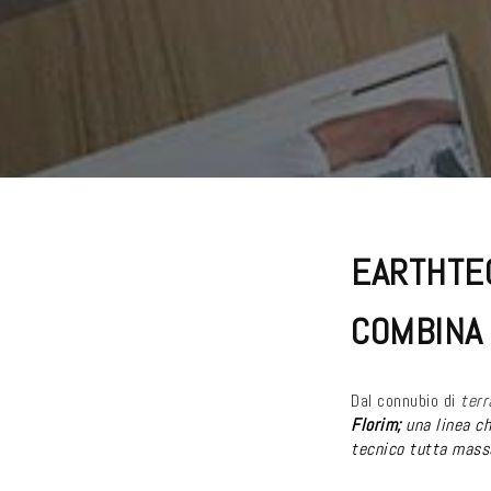
EARTHTEC
COMBINA 
Dal connubio di
ter
Florim;
una linea c
tecnico tutta mass