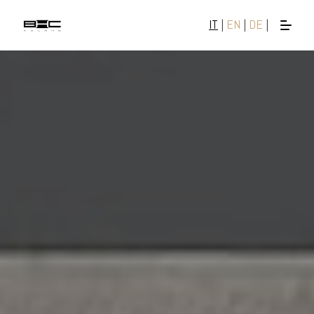
IT
|
EN
|
DE
|