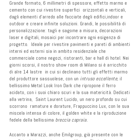
Grande formato, 6 millimetri di spessore, effetto marmo e
cemento con cui rivestire superfici orizzontali e verticali,
dagli elementi d’arredo alle facciate degli edifici,indoor e
outdoor e creare infinite soluzioni. Grandi, le possibilità di
personalizzazione: tagli e sagome a misura, decorazioni
laser e digitali, mosaici per incontrare ogni esigenza di
progetto. Ideale per rivestire pavimenti e pareti di ambienti
interni ed esterni sia in ambito residenziale che
commerciale come negozi, ristoranti, bar e hall di hotel. Nei
giorni scorsi, il nostro show room di Milano si è arricchito
di alre 14 lastre in cui si declinano tutti gli effetti marmo
del produttore sassuolese, con un
intruso eccellente
, il
bellissimo Metal Look Iron Dark che ripropone il ferro
acidato, con i suoi chiaro scuri e la sua matericità. Dedicati
alla vetrina, Saint Laurent Lucido, un nero profondo su cui
scorrono ramature e dorature, Frappuccino Lux, con le sua
miscela intensa di colore, il golden white e la riproduzione
fedele della bellissima
breccia capraia.
Accanto a Marazzi, anche Emilgroup, già presente con le