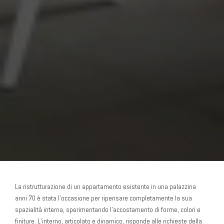
La ristrutturazione di un appartamento esistente in una palazzina
anni 70 è stata l’occasione per ripensare completamente la sua
spazialità interna, sperimentando l’accostamento di forme, colori e
finiture. L’interno, articolato e dinamico, risponde alle richieste della