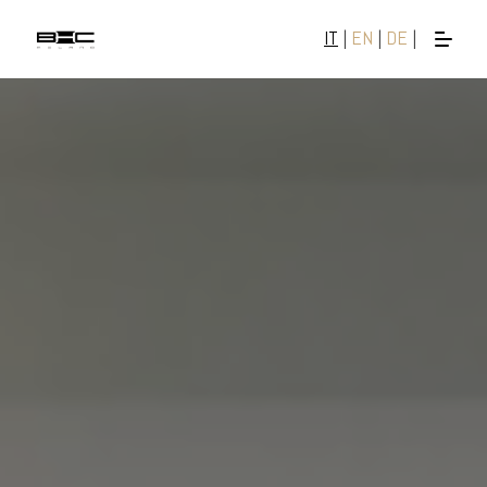
IT
|
EN
|
DE
|