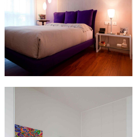
SHOWROOM CONTACT
STRADA PADANA Sup. Nr. 73
20063 Cernusco Sul Naviglio (MI)
ITALIA
Phone +39.02.84568710
Emme Ci S.r.l.
C.F. E P.I. 10890480154