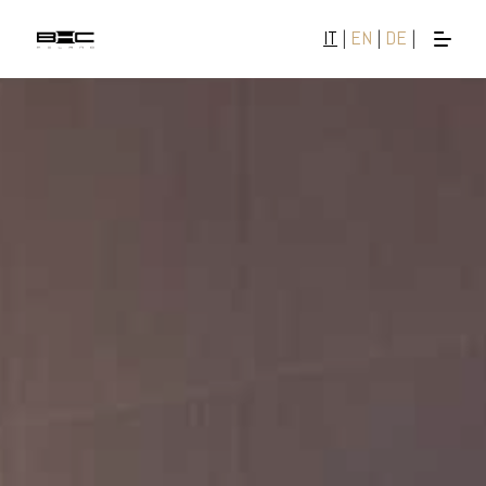
IT
|
EN
|
DE
|