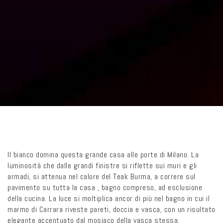
Il bianco domina questa grande casa alle porte di Milano. La
luminosità che dalle grandi finistre si riflette sui muri e gli
armadi, si attenua nel calore del Teak Burma, a correre sul
pavimento su tutta la casa , bagno compreso, ad esclusione
della cucina. La luce si moltiplica ancor di più nel bagno in cui il
marmo di Carrara riveste pareti, doccia e vasca, con un risultato
elegante accentuato dal mosiaco della vasca stessa.