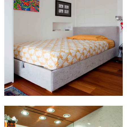
REA MI 1415208
INFO
CONTACT
PRIVACY POLICY
COOKIE POLICY
ENGLISH VERSION
DEUTSCHE VERSION
NEWSLETTER
NEWSLETTER