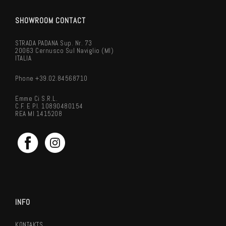
SHOWROOM CONTACT
STRADA PADANA Sup. Nr. 73
20063 Cernusco Sul Naviglio (MI)
ITALIA
Phone +39.02.84568710
Emme Ci S.r.l.
C.F. E P.I. 10890480154
REA MI 1415208
INFO
KONTAKTS