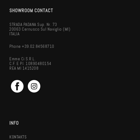
SHOWROOM CONTACT
STRADA PADANA Sup. Nr. 73
20063 Cernusco Sul Naviglio (MI)
ITALIA
Phone +39.02.84568710
Emme Ci S.r.l.
C.F. E P.I. 10890480154
REA MI 1415208
INFO
KONTAKTS