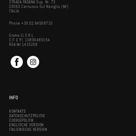
STRADA PADANA Sup. Nr. 73
20063 Cernusco Sul Naviglio (MI)
ITALIA
Phone +39.02.84568710
Emme Ci S.r.l.
C.F. E P.I. 10890480154
REA MI 1415208
INFO
KONTAKTS
DATENSCHUTZPOLITIK
COOKIEPOLITIK
ENGLISCHE VERSION
ITALIENISCHE VERSION