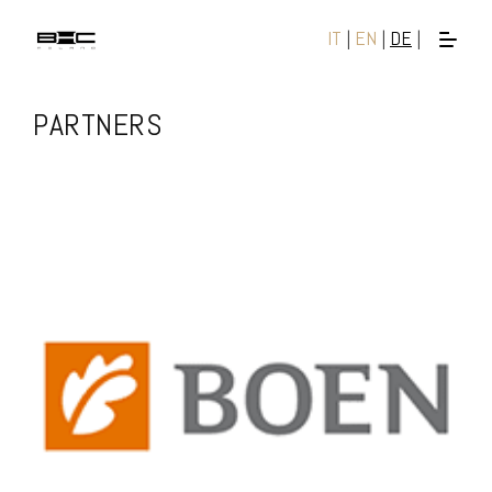
IT
|
EN
|
DE
|
PARTNERS