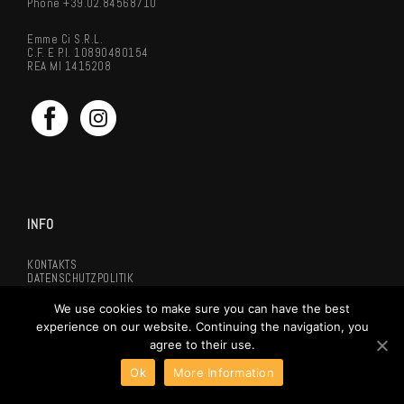
Phone +39.02.84568710
Emme Ci S.r.l.
C.F. E P.I. 10890480154
REA MI 1415208
INFO
KONTAKTS
DATENSCHUTZPOLITIK
COOKIEPOLITIK
ENGLISCHE VERSION
We use cookies to make sure you can have the best
ITALIENISCHE VERSION
experience on our website. Continuing the navigation, you
agree to their use.
Ok
More Information
NEWSLETTER