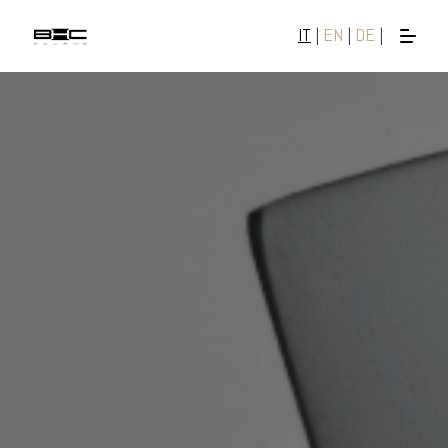
IT
|
EN
|
DE
|