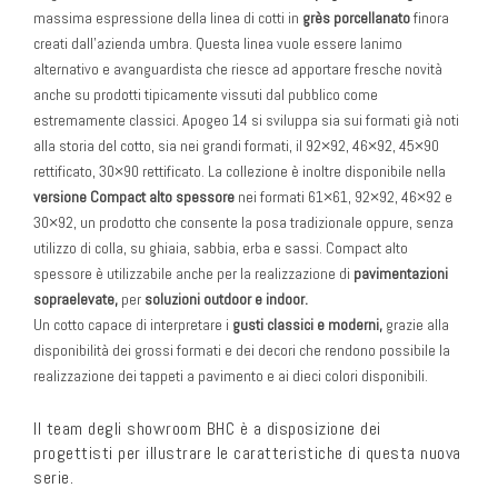
massima espressione della linea di cotti in
grès porcellanato
finora
creati dall’azienda umbra. Questa linea vuole essere lanimo
alternativo e avanguardista che riesce ad apportare fresche novità
anche su prodotti tipicamente vissuti dal pubblico come
estremamente classici. Apogeo 14 si sviluppa sia sui formati già noti
alla storia del cotto, sia nei grandi formati, il 92×92, 46×92, 45×90
rettificato, 30×90 rettificato. La collezione è inoltre disponibile nella
versione Compact alto spessore
nei formati 61×61, 92×92, 46×92 e
30×92, un prodotto che consente la posa tradizionale oppure, senza
utilizzo di colla, su ghiaia, sabbia, erba e sassi. Compact alto
spessore è utilizzabile anche per la realizzazione di
pavimentazioni
sopraelevate,
per
soluzioni outdoor e indoor.
Un cotto capace di interpretare i
gusti classici e moderni,
grazie alla
disponibilità dei grossi formati e dei decori che rendono possibile la
realizzazione dei tappeti a pavimento e ai dieci colori disponibili.
Il team degli showroom BHC è a disposizione dei
progettisti per illustrare le caratteristiche di questa nuova
serie.