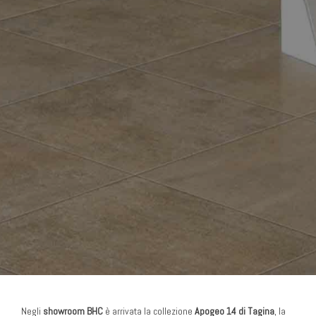
Negli
showroom BHC
è arrivata la collezione
Apogeo 14 di Tagina
, la