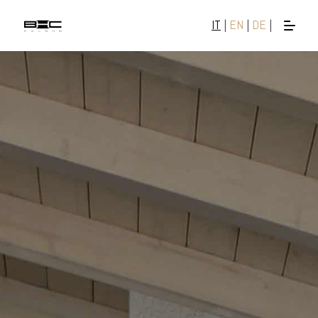
IT
|
EN
|
DE
|