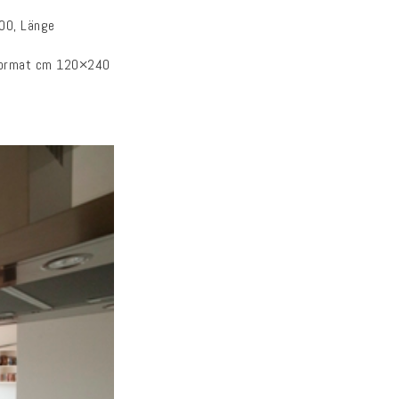
200, Länge
 Format cm 120×240