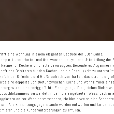
trifft eine Wohnung in einem eleganten Gebäude der 60er Jahre.
omplett überarbeitet und überwanden die typische Unterteilung der 
ße Räume für Küche und Toilette bevorzugten. Besonderes Augenmerk 
chaft des Besitzers für das Kochen und die Geselligkeit zu unterstü
efühl der Offenheit und Größe aufrechtzuerhalten, das durch die gr
urde eine doppelte Schiebetür zwischen Küche und Wohnzimmer einge
hnung wurde eine honiggefärbte Eiche gelegt. Die gleichen Dielen wu
ptschlafzimmers verwendet, in dem die eingebauten Waschbecken au
ugplatten an der Wand hervorstechen, die idealerweise eine Schachte
en. Alle Einrichtungsgegenstände wurden entworfen und kundenspez
imieren und die Kundenanforderungen zu erfüllen.