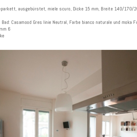
eparkett, ausgebürstet, miele scuro, Dicke 15 mm, Breite 140/170/
 Bad: Casamood Gres linie Neutral, Farbe bianco naturale und moka
 mm 6
cke