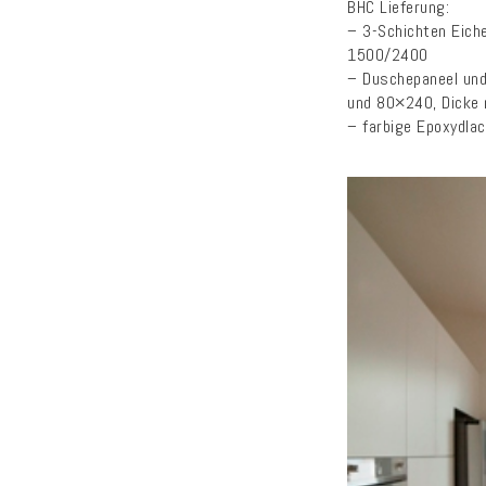
BHC Lieferung:
– 3-Schichten Eich
1500/2400
– Duschepaneel und
und 80×240, Dicke
– farbige Epoxydla