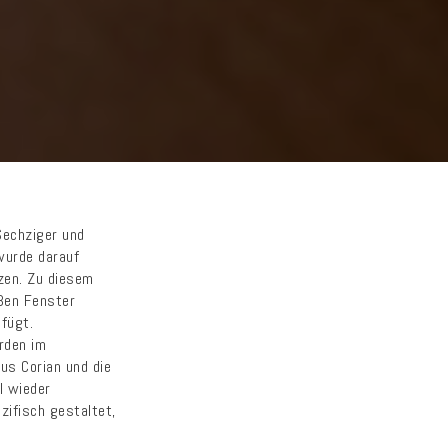
Sechziger und
wurde darauf
tzen. Zu diesem
oßen Fenster
fügt.
rden im
s Corian und die
l wieder
ifisch gestaltet,